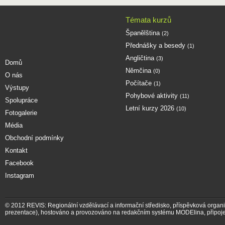
Témata kurzů
Španělština
(2)
Přednášky a besedy
(1)
Angličtina
(3)
Domů
Němčina
(0)
O nás
Počítače
(1)
Výstupy
Pohybové aktivity
(11)
Spolupráce
Letní kurzy 2026
(10)
Fotogalerie
Média
Obchodní podmínky
Kontakt
Facebook
Instagram
© 2012
REVIS: Regionální vzdělávací a informační středisko, příspěvková organ
prezentace)
,
hostováno a provozováno na redakčním systému MODElina
, připoj