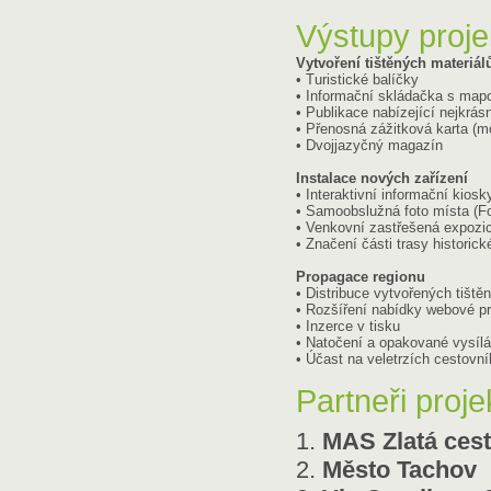
Výstupy proje
Vytvoření tištěných materiál
• Turistické balíčky
• Informační skládačka s map
• Publikace nabízející nejkrás
• Přenosná zážitková karta (m
• Dvojjazyčný magazín
Instalace nových zařízení
• Interaktivní informační kios
• Samoobslužná foto místa (Fo
• Venkovní zastřešená expozi
• Značení části trasy historick
Propagace regionu
• Distribuce vytvořených tiště
• Rozšíření nabídky webové p
• Inzerce v tisku
• Natočení a opakované vysílá
• Účast na veletrzích cestovn
Partneři proje
1.
MAS Zlatá cesta
2.
Město Tachov