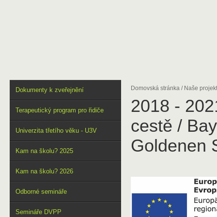
DOMŮ
O NÁS
VÝSTUPY
SPOLUPRÁCE
FOTOGALER
Domovská stránka
/
Naše projek
Dokumenty k zveřejnění
2018 - 202
Terapeutický program pro řidiče
cestě / Ba
Univerzita třetího věku - U3V
Goldenen 
Kam na školu? 2025
Kam na školu? 2026
Odborné semináře
Semináře DVPP