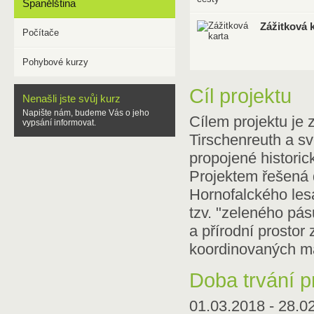
Španělština
Zážitková 
Počítače
Pohybové kurzy
Cíl projektu
Nenašli jste svůj kurz
Napište nám, budeme Vás o jeho
Cílem projektu je 
vypsání informovat.
Tirschenreuth a s
propojené historic
Projektem řešená 
Hornofalckého les
tzv. "zeleného pás
a přírodní prostor
koordinovaných mar
Doba trvání p
01.03.2018 - 28.0