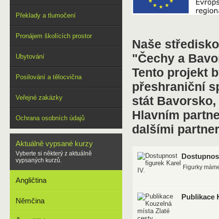
Překlady a tlumočení
Pronájem školících prostor
Naše středisko 
"Čechy a Bavors
Ubytování
Tento projekt 
Posilování a tělocvična
přeshraniční 
Veřejné zakázky
stát Bavorsko,
Hlavním partne
Ochrana osobních údajů
dalšími partner
Aktuálně vypsané kurzy
Vyberte si některý z aktuálně
Dostupnost
vypsaných kurzů.
Figurky máme 
Angličtina
Publikace 
Němčina