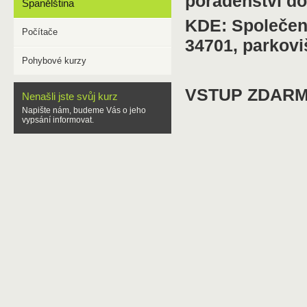
poradenství do
Španělština
KDE: Společen
Počítače
34701, parkov
Pohybové kurzy
VSTUP ZDAR
Nenašli jste svůj kurz
Napište nám, budeme Vás o jeho
vypsání informovat.