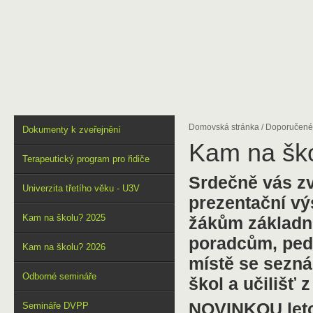
DOMŮ
O NÁS
VÝSTUPY
SPOLUPRÁCE
FOTOGALER
Domovská stránka
/
Doporučené
Dokumenty k zveřejnění
Kam na šk
Terapeutický program pro řidiče
Srdečně vás zv
Univerzita třetího věku - U3V
prezentační vý
Kam na školu? 2025
žákům základní
poradcům, peda
Kam na školu? 2026
místě se sezná
Odborné semináře
škol a učilišť 
NOVINKOU leto
Semináře DVPP