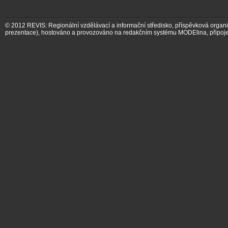
© 2012
REVIS: Regionální vzdělávací a informační středisko, příspěvková organ
prezentace)
,
hostováno a provozováno na redakčním systému MODElina
, připoj