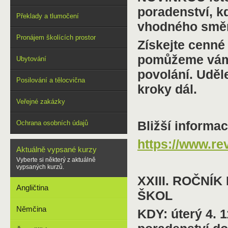
poradenství, 
Překlady a tlumočení
vhodného směru
Pronájem školících prostor
Získejte cenné 
pomůžeme vám n
Ubytování
povolání. Uděl
Posilování a tělocvična
kroky dál.
Veřejné zakázky
Bližší informa
Ochrana osobních údajů
https://www.re
Aktuálně vypsané kurzy
Vyberte si některý z aktuálně
vypsaných kurzů.
XXIII. ROČNÍ
Angličtina
ŠKOL
Němčina
KDY: úterý 4. 1