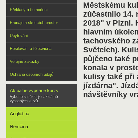
Městskému kult
Překlady a tlumočení
zúčastnilo 14.
2018" v Plzni. 
Pronájem školících prostor
hlavním úkolem
Ubytování
tachovského zá
Světcích). Kul
Posilování a tělocvična
půjčeno také p
Veřejné zakázky
konala v prosto
Ochrana osobních údajů
kulisy také př
jízdárna". Jíz
Aktuálně vypsané kurzy
návštěvníky vr
Vyberte si některý z aktuálně
vypsaných kurzů.
Angličtina
Němčina