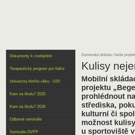
DOMŮ
O NÁS
VÝSTUPY
SPOLUPRÁCE
FOTOGALER
Domovská stránka
/
Naše projek
Dokumenty k zveřejnění
Kulisy neje
Terapeutický program pro řidiče
Mobilní skládac
Univerzita třetího věku - U3V
projektu „Beg
Kam na školu? 2025
prohlédnout n
střediska, pok
Kam na školu? 2026
kulturní či sp
Odborné semináře
možnost kulisy
u sportoviště 
Semináře DVPP