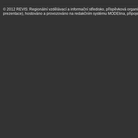
© 2012
REVIS: Regionální vzdělávací a informační středisko, příspěvková organ
prezentace)
,
hostováno a provozováno na redakčním systému MODElina
, připoj