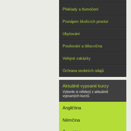
Překlady a tlumočení
Pronájem školících prostor
Ubytování
Posilování a tělocvična
Veřejné zakázky
Ochrana osobních údajů
Aktuálně vypsané kurzy
Vyberte si některý z aktuálně
vypsaných kurzů.
Angličtina
Němčina