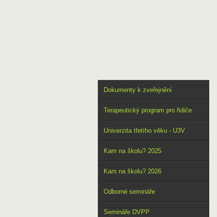
DOMŮ
O NÁS
VÝSTUPY
Dokumenty k zveřejnění
Terapeutický program pro řidiče
Univerzita třetího věku - U3V
Kam na školu? 2025
Kam na školu? 2026
Odborné semináře
Semináře DVPP