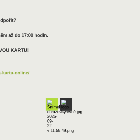
odpořit?
něm až do 17:00 hodin.
VOU KARTU!
-karta-online/