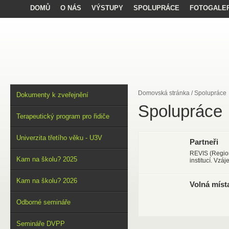
DOMŮ
O NÁS
VÝSTUPY
SPOLUPRÁCE
FOTOGALER
Domovská stránka
/
Spolupráce
Dokumenty k zveřejnění
Spolupráce
Terapeutický program pro řidiče
Univerzita třetího věku - U3V
Partneři
REVIS (Region
Kam na školu? 2025
institucí. Vzá
Kam na školu? 2026
Volná míst
Odborné semináře
Semináře DVPP