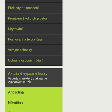
Překlady a tlumočení
Pronájem školících prostor
Ubytování
Posilování a tělocvična
Veřejné zakázky
Ochrana osobních údajů
Aktuálně vypsané kurzy
Vyberte si některý z aktuálně
vypsaných kurzů.
Angličtina
Němčina