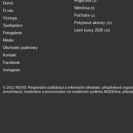
Angličtina
(3)
Domů
Němčina
(0)
O nás
Počítače
(1)
Výstupy
Pohybové aktivity
(11)
Spolupráce
Letní kurzy 2026
(10)
Fotogalerie
Média
Obchodní podmínky
Kontakt
Facebook
Instagram
© 2012
REVIS: Regionální vzdělávací a informační středisko, příspěvková organ
prezentace)
,
hostováno a provozováno na redakčním systému MODElina
, připoj