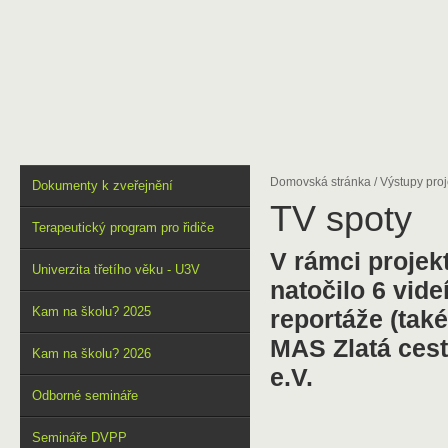
DOMŮ
O NÁS
VÝSTUPY
SPOLUPRÁCE
FOTOGALER
Domovská stránka
/
Výstupy proj
Dokumenty k zveřejnění
TV spoty
Terapeutický program pro řidiče
V rámci projek
Univerzita třetího věku - U3V
natočilo 6 videí
Kam na školu? 2025
reportáže (také
MAS Zlatá cest
Kam na školu? 2026
e.V.
Odborné semináře
Semináře DVPP