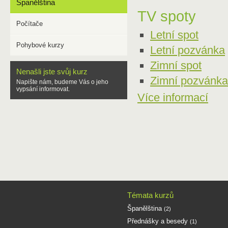
Španělština
TV spoty
Počítače
Letní spot
Pohybové kurzy
Letní pozvánka
Zimní spot
Nenašli jste svůj kurz
Zimní pozvánka
Napište nám, budeme Vás o jeho
vypsání informovat.
Více informací
Témata kurzů
Španělština
(2)
Přednášky a besedy
(1)