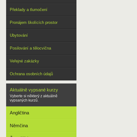
Překlady a tlumočení
Pronájem školících prostor
Ubytování
Posilování a tělocvična
Veřejné zakázky
Ochrana osobních údajů
Aktuálně vypsané kurzy
Vyberte si některý z aktuálně
vypsaných kurzů.
Angličtina
Němčina