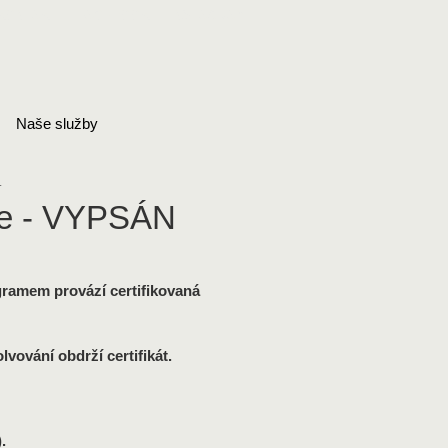
KONTAKT
FACEBOOK
INSTAGRAM
Naše služby
.
iče - VYPSÁN
gramem provází certifikovaná
vování obdrží certifikát.
.