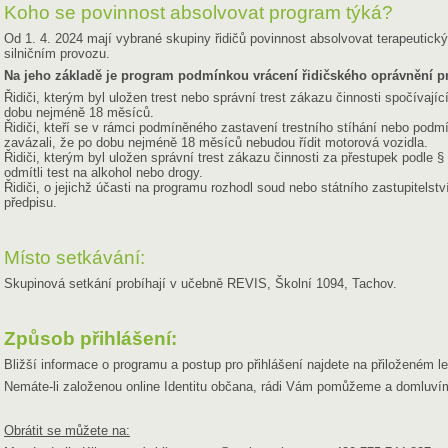
Koho se povinnost absolvovat program týká?
Od 1. 4. 2024 mají vybrané skupiny řidičů povinnost absolvovat terapeutick
silničním provozu.
Na jeho základě je program podmínkou vrácení řidičského oprávnění pro
Řidiči, kterým byl uložen trest nebo správní trest zákazu činnosti spočívají
dobu nejméně 18 měsíců.
Řidiči, kteří se v rámci podmíněného zastavení trestního stíhání nebo podm
zavázali, že po dobu nejméně 18 měsíců nebudou řídit motorová vozidla.
Řidiči, kterým byl uložen správní trest zákazu činnosti za přestupek podle § 1
odmítli test na alkohol nebo drogy.
Řidiči, o jejichž účasti na programu rozhodl soud nebo státního zastupitelst
předpisu.
Místo setkávání:
Skupinová setkání probíhají v učebně REVIS, Školní 1094, Tachov.
Způsob přihlášení:
Bližší informace o programu a postup pro přihlášení najdete na přiloženém l
Nemáte-li založenou online Identitu občana, rádi Vám pomůžeme a domluví
Obrátit se můžete na: