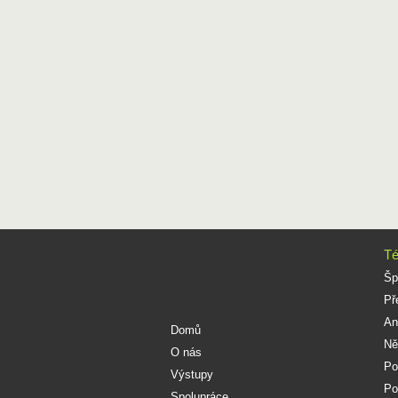
Té
Šp
Př
An
Domů
Ně
O nás
Po
Výstupy
Po
Spolupráce