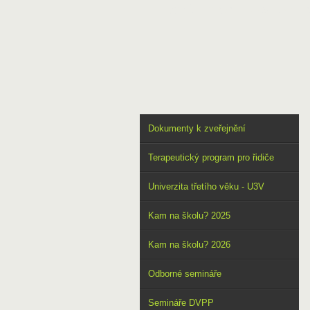
DOMŮ
O NÁS
VÝSTUPY
Dokumenty k zveřejnění
Terapeutický program pro řidiče
Univerzita třetího věku - U3V
Kam na školu? 2025
Kam na školu? 2026
Odborné semináře
Semináře DVPP