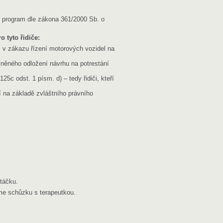
ý program dle zákona 361/2000 Sb. o
 tyto řidiče:
cí v zákazu řízení motorových vozidel na
íněného odložení návrhu na potrestání
25c odst. 1 písm. d) – tedy řidiči, kteří
ví na základě zvláštního právního
etáčku.
me schůzku s terapeutkou.