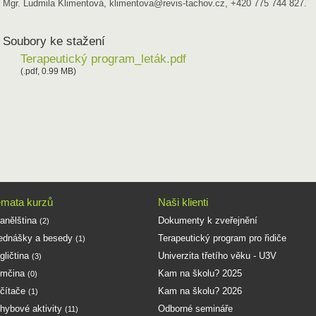
Mgr. Ludmila Klimentová, klimentova@revis-tachov.cz, +420 775 744 827.
Soubory ke stažení
Terapeutický program_leták.pdf
(.pdf, 0.99 MB)
mata kurzů
Naši klienti
anělština
Dokumenty k zveřejnění
(2)
ednášky a besedy
Terapeutický program pro řidiče
(1)
gličtina
Univerzita třetího věku - U3V
(3)
mčina
Kam na školu? 2025
(0)
čítače
Kam na školu? 2026
(1)
hybové aktivity
Odborné semináře
(11)