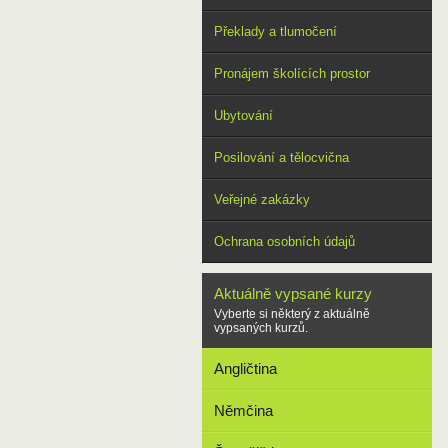
Překlady a tlumočení
Pronájem školících prostor
Ubytování
Posilování a tělocvična
Veřejné zakázky
Ochrana osobních údajů
Aktuálně vypsané kurzy
Vyberte si některý z aktuálně
vypsaných kurzů.
Angličtina
Němčina