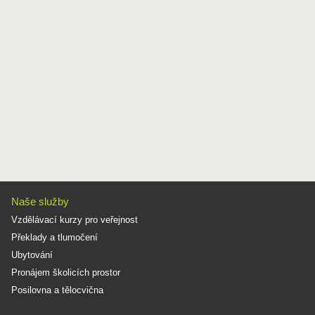
Naše služby
Vzdělávací kurzy pro veřejnost
Překlady a tlumočení
Ubytování
Pronájem školicích prostor
Posilovna a tělocvična