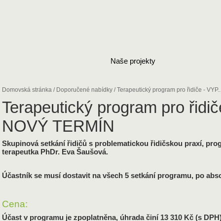
SPOLUPRÁCE
FOTOGALERIE
MÉDIA
OBCHODNÍ PODMÍNKY
Naše projekty
Domovská stránka
/
Doporučené nabídky
/
Terapeutický program pro řidiče - VYP..
Terapeutický program pro řid
NOVÝ TERMÍN
Skupinová setkání řidičů s problematickou řidičskou praxí, pro
terapeutka PhDr. Eva Šaušová.
Účastník se musí dostavit na všech 5 setkání programu, po absol
Cena:
Účast v programu je zpoplatněna, úhrada činí 13 310 Kč (s DPH)