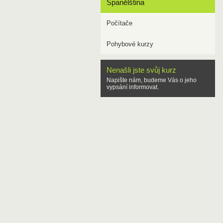
Španělština
Počítače
Pohybové kurzy
Nenašli jste svůj kurz
Napište nám, budeme Vás o jeho
vypsání informovat.